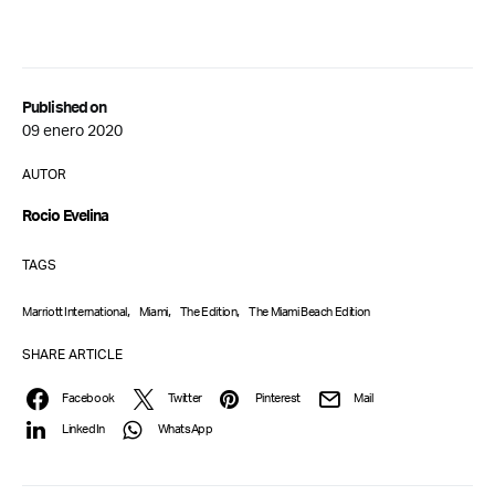
Published on
09 enero 2020
AUTOR
Rocio Evelina
TAGS
,
,
,
Marriott International
Miami
The Edition
The Miami Beach Edition
SHARE ARTICLE
Facebook
Twitter
Pinterest
Mail
LinkedIn
WhatsApp