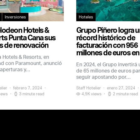
Inversiones
Hoteles
lodeon Hotels &
Grupo Piñero logra u
ts Punta Cana sus
récord histórico de
s de renovación
facturación con 956
millones de euros e
 Hotels & Resorts, en
ad con Paramount, anunció
En 2024, el Grupo invertirá 
 aperturas y…
de 65 millones de euros pa
seguir apostando por…
elier
febrero 7, 2024
Staff Hotelier
enero 27, 2024
iews
3 minute read
4,9K views
2 minute read