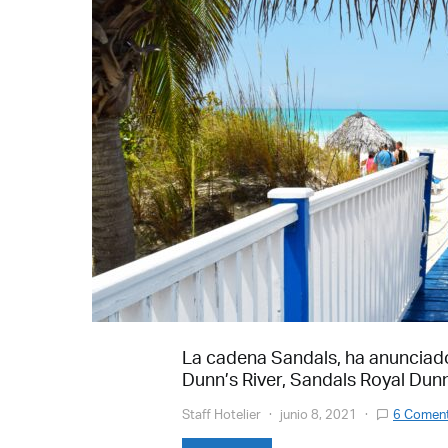
La cadena Sandals, ha anunciado
Dunn’s River, Sandals Royal Dun
Staff Hotelier
junio 8, 2021
6 Coment