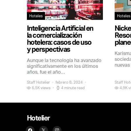
Hoteles
Hoteles
Inteligencia Artificial en
Nicke
la comercialización
Resor
hotelera: casos de uso
plane
y perspectivas
Karisma
socied
Aunque la tecnología ha avanzado
nuevas
significativamente en los últimos
años, fue el año…
Staff Hotelier
febrero 8, 2024
Staff Hot
6,5K views
4 minute read
4,9K v
Hotelier