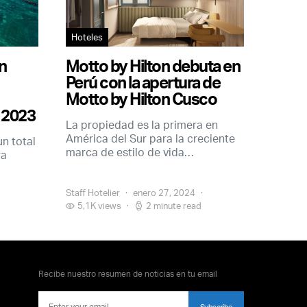
Hoteles
n
Motto by Hilton debuta en
Perú con la apertura de
Motto by Hilton Cusco
n 2023
La propiedad es la primera en
América del Sur para la creciente
un total
marca de estilo de vida…
ra
Staff Hotelier
enero 27, 2024
5,1K views
2 minute read
Recibe nuestro resumen de noticias en tu email
Subscribe