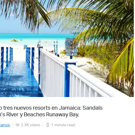
 tres nuevos resorts en Jamaica: Sandals
n’s River y Beaches Runaway Bay.
arios
2,3K views
1 minute read