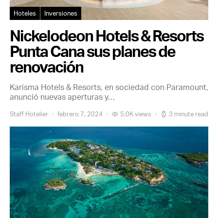
Hoteles
Inversiones
Nickelodeon Hotels & Resorts
Punta Cana sus planes de
renovación
Karisma Hotels & Resorts, en sociedad con Paramount,
anunció nuevas aperturas y…
Staff Hotelier
febrero 7, 2024
5,0K views
3 minute read