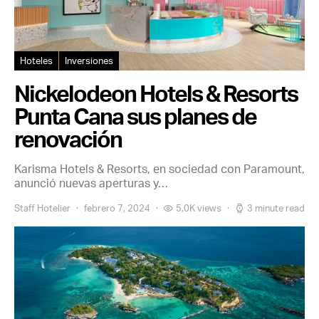
Hoteles
Inversiones
Nickelodeon Hotels & Resorts
Punta Cana sus planes de
renovación
Karisma Hotels & Resorts, en sociedad con Paramount,
anunció nuevas aperturas y…
Staff Hotelier
febrero 7, 2024
5,0K views
3 minute read