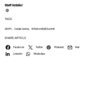
Staff Hotelier
TAGS
,
,
AIHPY
Cecilia Cartes
III ReformBnB Summit
SHARE ARTICLE
Facebook
Twitter
Pinterest
Mail
LinkedIn
WhatsApp