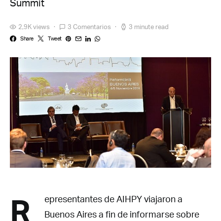
Summit
2,9K views
3 Comentarios
3 minute read
Share
Tweet
R
epresentantes de AIHPY viajaron a
Buenos Aires a fin de informarse sobre