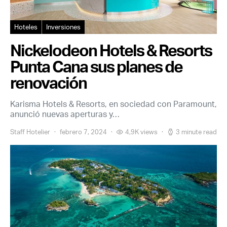
Hoteles
Inversiones
Nickelodeon Hotels & Resorts
Punta Cana sus planes de
renovación
Karisma Hotels & Resorts, en sociedad con Paramount,
anunció nuevas aperturas y…
Staff Hotelier
febrero 7, 2024
4,9K views
3 minute read